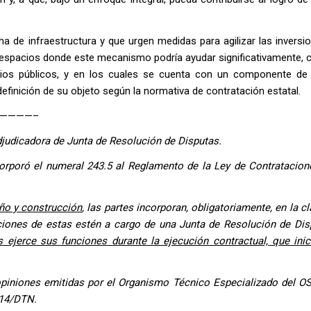
ha de infraestructura y que urgen medidas para agilizar las inversi
n espacios donde este mecanismo podría ayudar significativamente,
icios públicos, y en los cuales se cuenta con un componente de 
finición de su objeto según la normativa de contratación estatal.
————–
Adjudicadora de Junta de Resolución de Disputas.
rporó el numeral 243.5 al Reglamento de la Ley de Contratacion
ño y construcción
, las partes incorporan, obligatoriamente, en la c
uciones de estas estén a cargo de una Junta de Resolución de Di
 ejerce sus funciones durante la ejecución contractual, que inic
opiniones emitidas por el Organismo Técnico Especializado del OS
014/DTN.