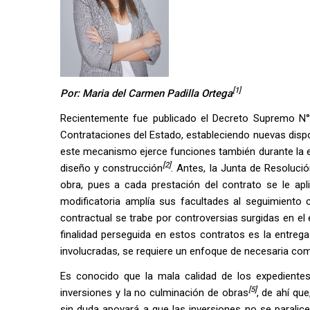
[1]
Por: Maria del Carmen Padilla Ortega
Recientemente fue publicado el Decreto Supremo N° 
Contrataciones del Estado, estableciendo nuevas disp
este mecanismo ejerce funciones también durante la e
[2]
diseño y construcción
. Antes, la Junta de Resolució
obra, pues a cada prestación del contrato se le apl
modificatoria amplía sus facultades al seguimiento 
contractual se trabe por controversias surgidas en el
finalidad perseguida en estos contratos es la entrega
involucradas, se requiere un enfoque de necesaria comp
Es conocido que la mala calidad de los expedientes
[5]
inversiones y la no culminación de obras
, de ahí qu
sin duda apoyará a que las inversiones no se paralicen