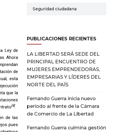
Seguridad ciudadana
PUBLICACIONES RECIENTES
la Ley de
LA LIBERTAD SERÁ SEDE DEL
as. Ahora
PRINCIPAL ENCUENTRO DE
omprendan
MUJERES EMPRENDEDORAS,
stación de
EMPRESARIAS Y LÍDERES DEL
cual, esta
NORTE DEL PAÍS
ejecución
nta que la
Fernando Guerra inicia nuevo
estaciones
periodo al frente de la Cámara
[4]
ntrato
.
de Comercio de La Libertad
ón de las
ejos pues
Fernando Guerra culmina gestión
 objetivos