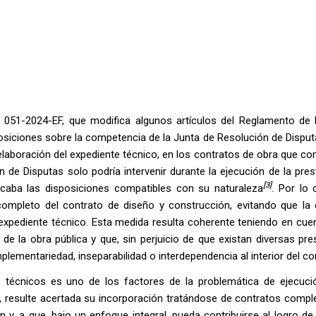
051-2024-EF, que modifica algunos artículos del Reglamento de 
osiciones sobre la competencia de la Junta de Resolución de Disput
laboración del expediente técnico, en los contratos de obra que c
n de Disputas solo podría intervenir durante la ejecución de la pre
[3]
icaba las disposiciones compatibles con su naturaleza
. Por lo 
completo del contrato de diseño y construcción, evitando que la 
 expediente técnico. Esta medida resulta coherente teniendo en cue
 de la obra pública y que, sin perjuicio de que existan diversas pr
lementariedad, inseparabilidad o interdependencia al interior del co
 técnicos es uno de los factores de la problemática de ejecuci
e, resulte acertada su incorporación tratándose de contratos compl
 y, a que, bajo un enfoque integral, pueda contribuirse al logro de