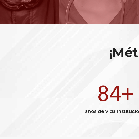
¡Mét
120
años de vida institucio