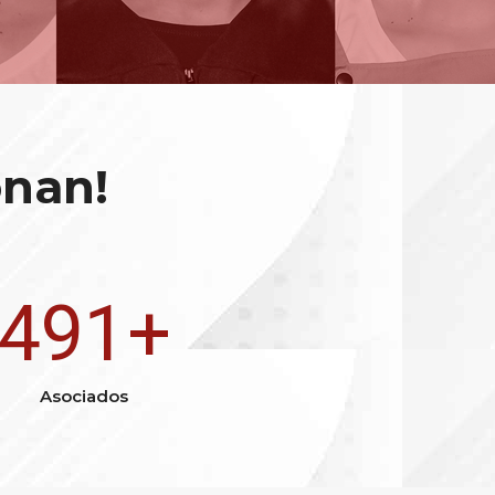
onan!
700
+
Asociados