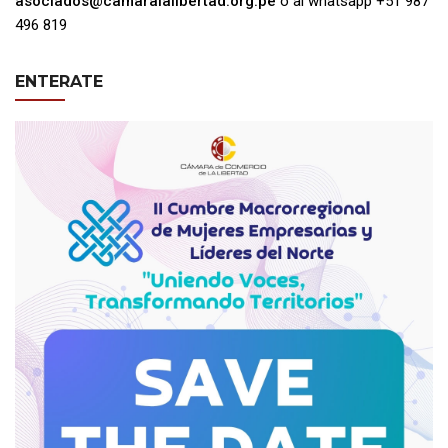
asociados@camaralalibertad.org.pe
o
al whatsapp +51 987
496 819
ENTERATE