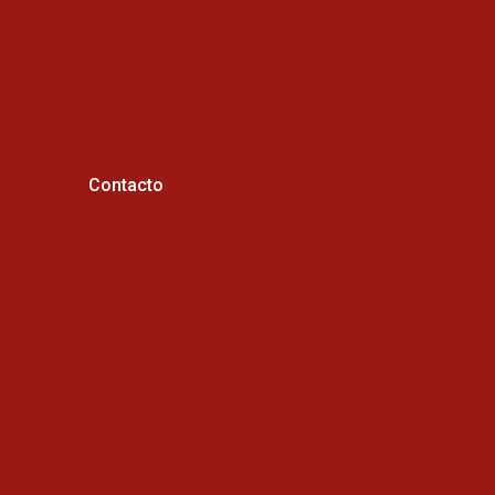
Contacto
Horario de atención :
Cel: