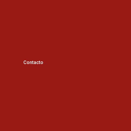
Contacto
Horario de atención :
Cel: