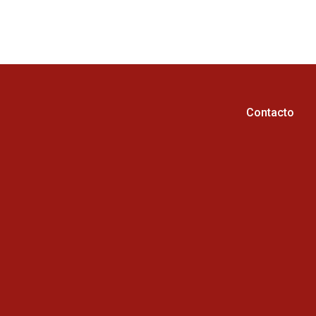
Contacto
Horario de atención :
Cel: