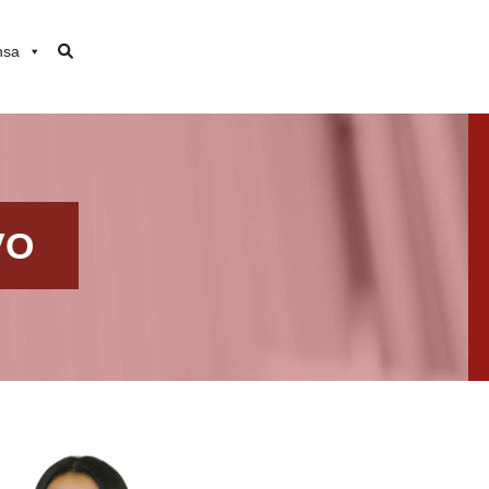
nsa
VO