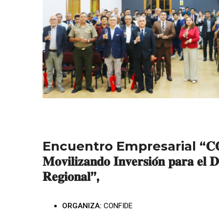
Encuentro Empresarial “𝐂𝐎𝐅𝐈𝐃𝐄 
𝐌𝐨𝐯𝐢𝐥𝐢𝐳𝐚𝐧𝐝𝐨 𝐈𝐧𝐯𝐞𝐫𝐬𝐢𝐨́𝐧 𝐩𝐚𝐫𝐚 𝐞𝐥 𝐃
𝐑𝐞𝐠𝐢𝐨𝐧𝐚𝐥”,
ORGANIZA:
CONFIDE