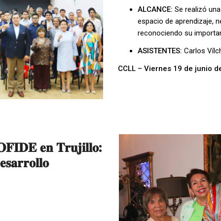
ALCANCE:
Se realizó una
espacio de aprendizaje, n
reconociendo su importan
ASISTENTES:
Carlos Vílc
CCLL – Viernes 19 de junio d
𝐞𝐧 𝐓𝐫𝐮𝐣𝐢𝐥𝐥𝐨:
𝐬𝐚𝐫𝐫𝐨𝐥𝐥𝐨