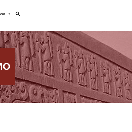
nsa
MO