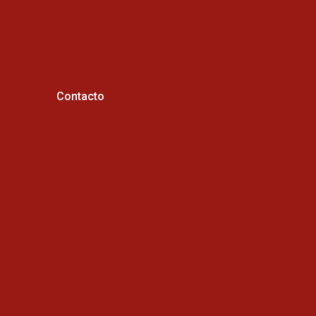
Contacto
Horario de atención :
Cel: