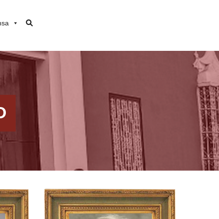
nsa
O