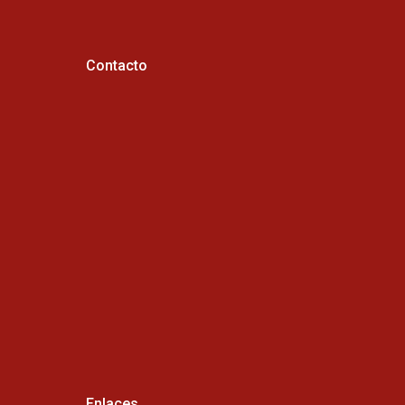
Contacto
Horario de atención :
Cel:
Enlaces