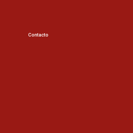
Contacto
Horario de atención :
Cel: