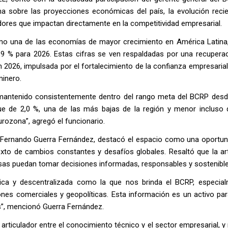
ma sobre las proyecciones económicas del país, la evolución recie
adores que impactan directamente en la competitividad empresarial.
omo una de las economías de mayor crecimiento en América Latina
,9 % para 2026. Estas cifras se ven respaldadas por una recuperac
en 2026, impulsada por el fortalecimiento de la confianza empresaria
minero.
a mantenido consistentemente dentro del rango meta del BCRP desde
fue de 2,0 %, una de las más bajas de la región y menor incluso 
ozona”, agregó el funcionario.
, Fernando Guerra Fernández, destacó el espacio como una oportun
xto de cambios constantes y desafíos globales. Resaltó que la art
as puedan tomar decisiones informadas, responsables y sostenible
nica y descentralizada como la que nos brinda el BCRP, especia
es comerciales y geopolíticas. Esta información es un activo par
”, mencionó Guerra Fernández.
rticulador entre el conocimiento técnico y el sector empresarial, y 