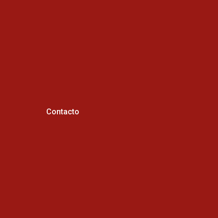
Contacto
Horario de atención :