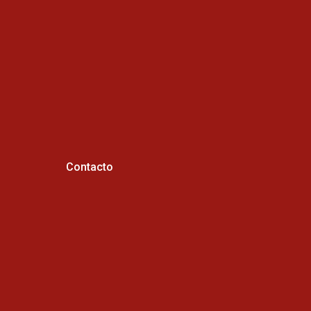
Contacto
Horario de atención :