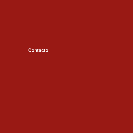
Contacto
Horario de atención :
Cel: