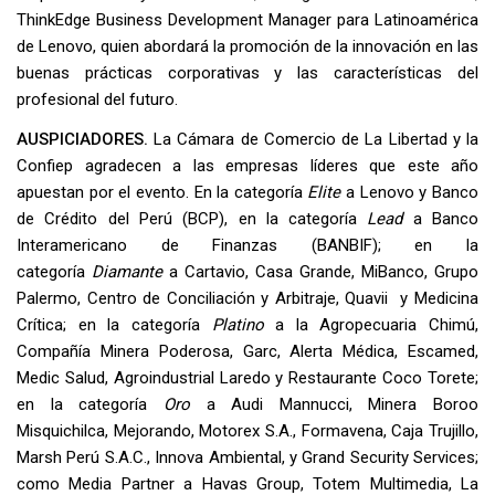
ThinkEdge Business Development Manager para Latinoamérica
de Lenovo, quien abordará la promoción de la innovación en las
buenas prácticas corporativas y las características del
profesional del futuro.
AUSPICIADORES.
La Cámara de Comercio de La Libertad y la
Confiep agradecen a las empresas líderes que este año
apuestan por el evento. En la categoría
Elite
a Lenovo y Banco
de Crédito del Perú (BCP), en la categoría
Lead
a Banco
Interamericano de Finanzas (BANBIF); en la
categoría
Diamante
a Cartavio, Casa Grande, MiBanco, Grupo
Palermo, Centro de Conciliación y Arbitraje, Quavii y Medicina
Crítica; en la categoría
Platino
a la Agropecuaria Chimú,
Compañía Minera Poderosa, Garc, Alerta Médica, Escamed,
Medic Salud, Agroindustrial Laredo y Restaurante Coco Torete;
en la categoría
Oro
a Audi Mannucci, Minera Boroo
Misquichilca, Mejorando, Motorex S.A., Formavena, Caja Trujillo,
Marsh Perú S.A.C., Innova Ambiental, y Grand Security Services;
como Media Partner a Havas Group, Totem Multimedia, La