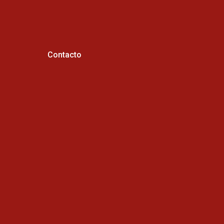
Contacto
Horario de atención :
Cel: