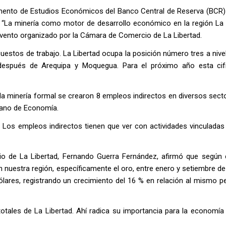
rtamento de Estudios Económicos del Banco Central de Reserva (BCR)
n “La minería como motor de desarrollo económico en la región La L
evento organizado por la Cámara de Comercio de La Libertad.
puestos de trabajo. La Libertad ocupa la posición número tres a nive
 después de Arequipa y Moquegua. Para el próximo año esta cif
 minería formal se crearon 8 empleos indirectos en diversos secto
uano de Economía.
 Los empleos indirectos tienen que ver con actividades vinculadas 
o de La Libertad, Fernando Guerra Fernández, afirmó que según c
en nuestra región, específicamente el oro, entre enero y setiembre d
lares, registrando un crecimiento del 16 % en relación al mismo pe
totales de La Libertad. Ahí radica su importancia para la economía 