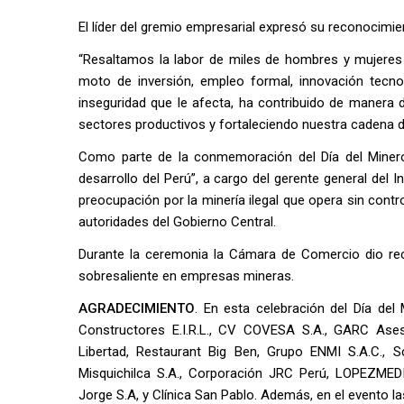
El líder del gremio empresarial expresó su reconocimi
“Resaltamos la labor de miles de hombres y mujeres 
moto de inversión, empleo formal, innovación tecnol
inseguridad que le afecta, ha contribuido de manera d
sectores productivos y fortaleciendo nuestra cadena de v
Como parte de la conmemoración del Día del Minero t
desarrollo del Perú”, a cargo del gerente general del 
preocupación por la minería ilegal que opera sin contro
autoridades del Gobierno Central.
Durante la ceremonia la Cámara de Comercio dio r
sobresaliente en empresas mineras.
AGRADECIMIENTO
. En esta celebración del Día del
Constructores E.I.R.L., CV COVESA S.A., GARC Asesor
Libertad, Restaurant Big Ben, Grupo ENMI S.A.C., 
Misquichilca S.A., Corporación JRC Perú, LOPEZMED
Jorge S.A, y Clínica San Pablo. Además, en el evento