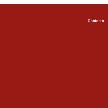
Contacto
Horario de atención :
Cel: