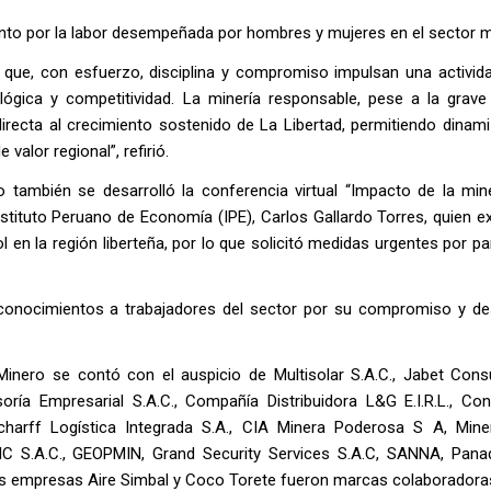
ento por la labor desempeñada por hombres y mujeres en el sector m
que, con esfuerzo, disciplina y compromiso impulsan una activid
ógica y competitividad. La minería responsable, pese a la grave 
irecta al crecimiento sostenido de La Libertad, permitiendo dinami
alor regional”, refirió.
ambién se desarrolló la conferencia virtual “Impacto de la mine
Instituto Peruano de Economía (IPE), Carlos Gallardo Torres, quien 
l en la región liberteña, por lo que solicitó medidas urgentes por pa
econocimientos a trabajadores del sector por su compromiso y 
 Minero se contó con el auspicio de Multisolar S.A.C., Jabet Cons
ía Empresarial S.A.C., Compañía Distribuidora L&G E.I.R.L., Con
Scharff Logística Integrada S.A., CIA Minera Poderosa S A, Min
IC S.A.C., GEOPMIN, Grand Security Services S.A.C, SANNA, Pana
 las empresas Aire Simbal y Coco Torete fueron marcas colaboradora