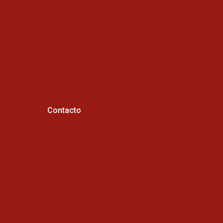
Contacto
Horario de atención :