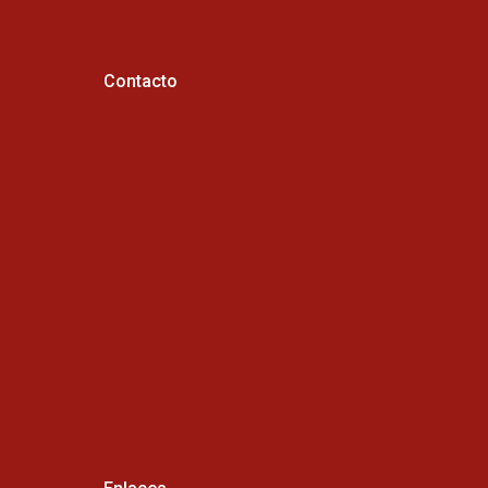
Contacto
Horario de atención :
Cel: