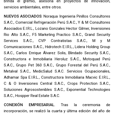
brinda el gremio, asesoría en proyectos de innovación,
servicios ambientales, entre otros.
NUEVOS ASOCIADOS
: Noraqua Ingenieria Pinillos Consultores
S.A.C., Comercial Refrigeración Perú S.A.C., Y & M Consultores
Asociados E.I.R.L., Lozano Gonzales Hector Gilmer, Inversiones
Rio Alto S.A.C., F5 Marketing Practico S.A.C., Grand Security
Services S.A.C., CVP Contratistas S.A.C., M y M
Comunicaciones S.A.C., Hidrotech E.I.R.L., Lidera Holding Group
S.A.C., Carlos Enrique Álvarez Solis, Blindado Security S.A.C.,
Constructora e Inmobiliaria Heroluz S.A.C., Motoquad Perú
S.A.C., Grupo Pet 360 S.A.C., Grupo Forestal del Perú S.A.C.,
Metalval S.A.C., MedicSalud S.A.C. Servicios Ocupacionales,
Adhamar Spa E.I.R.L., Constructora Inmobiliaria Macvic E.I.R.L.,
C & O Inversiones Central S.A.C., Crops Protection S.A.C.,
Soluciones Agrosostenibles S.A.C., Exponential Technologies
S.A.C., Hospper Real Estate S.A.C.
CONEXIÓN EMPRESARIAL.
Tras la ceremonia de
incorporación, se realizó la cuarta y última edición del año de