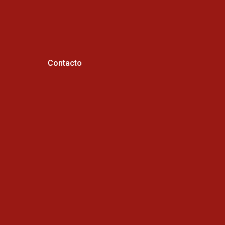
Contacto
Horario de atención :
Cel: