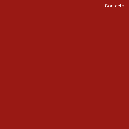
Contacto
Horario de atención :
Cel: