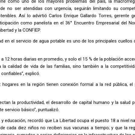
iene como uno de los mayores problemas del país, la macrorreg
de no ser atendidas con urgencia, seguirán limitando su competi
nibles. Así lo advirtió Carlos Enrique Gallardo Torres, gerente ge
ticipación como panelista en el 36° Encuentro Empresarial del Nor
bertad y la CONFIEP.
ad en el servicio de agua potable es uno de los principales cuellos 
ga a 12 horas diarias en promedio, y solo el 15 % de la población acc
la calidad de vida de las familias, sino también a la competitivid
confiables”, explicó.
ogares en la región tienen conexión formal a la red pública, el
ectan la productividad, el desarrollo de capital humano y la salud p
e servicio básico”, puntualizó.
 y educación, recordó que La Libertad ocupa el puesto 18 a nivel n
s de cada diez niños no reciben sus vacunas a tiempo; y que la reg
rimaria, sumados a serias deficiencias en la infraestructura de los c