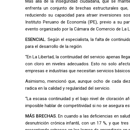
Más allá de la inseguridad ciudadana, que se mant
enfrenta un conjunto de brechas estructurales que, 
reduciendo su capacidad para atraer inversiones soste
Instituto Peruano de Economía (IPE), previo a su par
evento organizado por la Cámara de Comercio de La Li
ESENCIAL.
Según el especialista, la falta de continuid
para el desarrollo de la región.
“En La Libertad, la continuidad del servicio apenas lle
con cloro en niveles adecuados. Esto no solo afecta 
empresas e industrias que necesitan servicios básicos 
Asimismo, mencionó que, aunque ocho de cada diez h
radica en la calidad y regularidad del servicio.
“La escasa continuidad y el bajo nivel de cloración af
imposible hablar de competitividad si no se asegura est
MÁS BRECHAS.
En cuando a las deficiencias en salud
desnutrición crónica infantil, con un 17 %, y que tre
presentando retrasos en los logros de aprendizaje en p