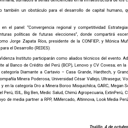
ino también un obstáculo para el desarrollo de capital humano, 
 en el panel: “Convergencia regional y competitividad: Estrategia
turas políticas de futuras elecciones”, donde compartirá esce
como Jorge Zapata Ríos, presidente de la CONFIEP; y Mónica Mu
para el Desarrollo (REDES).
a Videnza Instituto participarán como aliados técnicos del evento. 
ite al Banco de Crédito del Perú (BCP), Lenovo y CV Covesa; en la 
 categoría Diamante a Cartavio – Casa Grande, Hardtech, y Grand
, Compañía Minera Poderosa, Universidad César Vallejo, Ultrasegur, 
; y en la categoría Oro a Minera Boroo Misquichilca, GARC, Megan S
del Perú, ISIL, Big Ben, Medic Salud, Chimú Agropecuaria, ExtinPerú, C
poyo de media partner a RPP, MiMercado, Altinnova, Look Media Per
Trujillo, 4 de octub