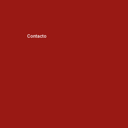
Contacto
Horario de atención :
Cel: