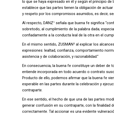
lo que se haya expresado en él y según el principio de
establece que las partes tienen la obligación de actuar
y respeto por los compromisos asumidos, es decir, seg
Al respecto, DANZ¹ señala que buena fe significa “confi
sobretodo, al cumplimiento de la palabra dada; especial
confiadamente a la conducta leal de la otra en el cump
En el mismo sentido, ZUSMAN² al explicar los alcances
expresiones: lealtad, confianza, comportamiento normal
asistencia y de colaboración, y razonabilidad.”
En consecuencia, la buena fe constituye un deber de to
entiende incorporada en todo acuerdo o contrato suscr
Producto de ello, podemos afirmar que la buena fe vie
esperable en las partes durante la celebración y ejecuc
contraparte.
En ese sentido, el hecho de que una de las partes modi
generar confusión en su contraparte, con la finalidad
correctamente. Tal accionar es una evidente vulneració