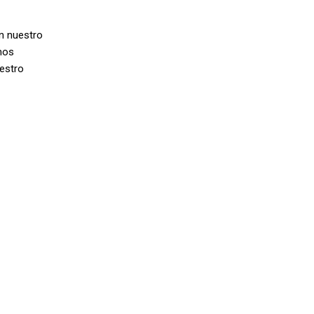
en nuestro
mos
uestro