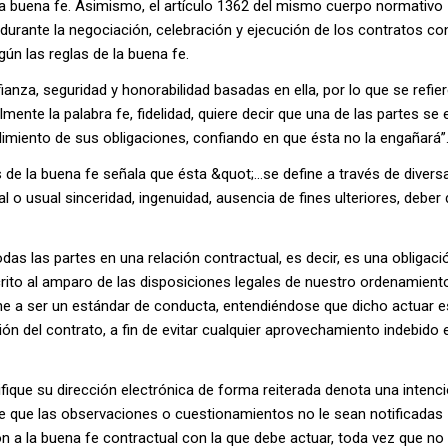
 la buena fe. Asimismo, el artículo 1362 del mismo cuerpo normativo
 durante la negociación, celebración y ejecución de los contratos con
ún las reglas de la buena fe.
anza, seguridad y honorabilidad basadas en ella, por lo que se refie
mente la palabra fe, fidelidad, quiere decir que una de las partes se 
limiento de sus obligaciones, confiando en que ésta no la engañará”
 de la buena fe señala que ésta &quot;…se define a través de divers
 o usual sinceridad, ingenuidad, ausencia de fines ulteriores, deber 
das las partes en una relación contractual, es decir, es una obligaci
ito al amparo de las disposiciones legales de nuestro ordenamient
ne a ser un estándar de conducta, entendiéndose que dicho actuar e
ión del contrato, a fin de evitar cualquier aprovechamiento indebido 
fique su dirección electrónica de forma reiterada denota una intenc
 de que las observaciones o cuestionamientos no le sean notificadas
n a la buena fe contractual con la que debe actuar, toda vez que no