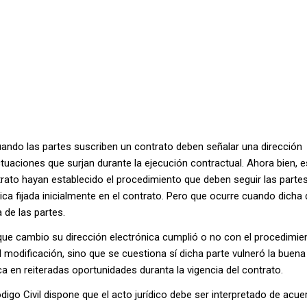
ando las partes suscriben un contrato deben señalar una dirección
actuaciones que surjan durante la ejecución contractual. Ahora bien, e
ntrato hayan establecido el procedimiento que deben seguir las part
nica fijada inicialmente en el contrato. Pero que ocurre cuando dicha 
 de las partes.
te que cambio su dirección electrónica cumplió o no con el procedimie
l modificación, sino que se cuestiona sí dicha parte vulneró la buena
rica en reiteradas oportunidades duranta la vigencia del contrato.
ódigo Civil dispone que el acto jurídico debe ser interpretado de acu