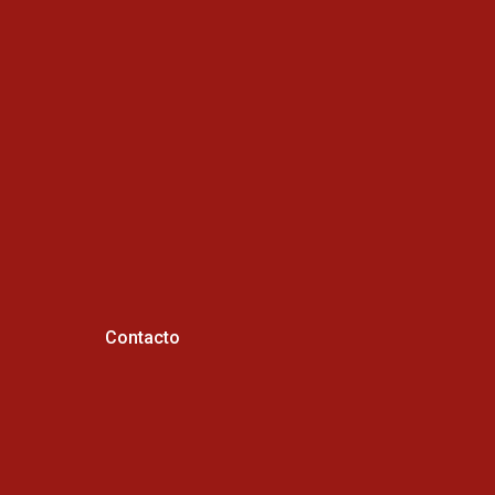
Contacto
Horario de atención :