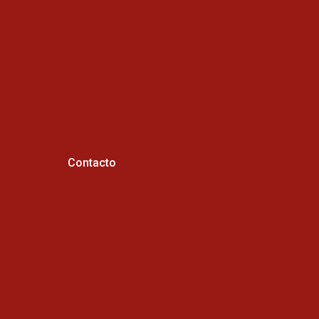
Contacto
Horario de atención :