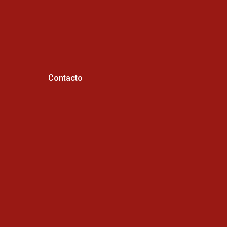
Contacto
Horario de atención :
Cel: