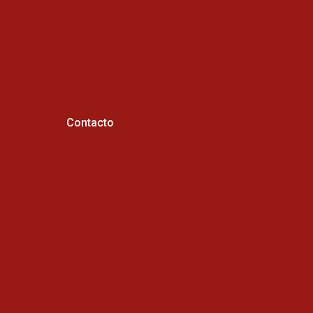
Contacto
Horario de atención :
Cel: