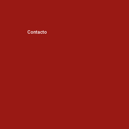
Contacto
Horario de atención :
Cel: