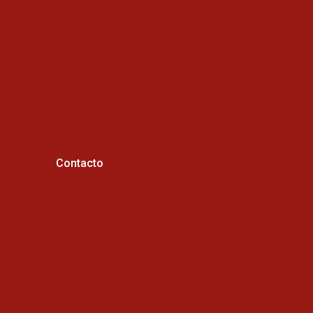
Contacto
Horario de atención :