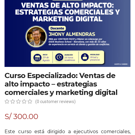
Curso Especializado: Ventas de
alto impacto – estrategias
comerciales y marketing digital
(
0
customer reviews)
0
5
0
out
S/
300.00
of
based
on
Este curso está dirigido a ejecutivos comerciales,