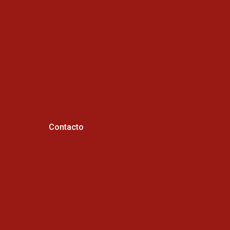
Contacto
Horario de atención :