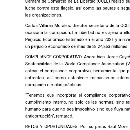
Cámara de Comercio de La Libertad (CCLL) realizó su 
lucha contra este flagelo, así como las pautas a seg
las organizaciones.
Carlos Villarán Morales, director secretario de la CC
ocasiona la corrupción, La Libertad no es ajena a ell
Perjuicio Económico Estimado en el año 2021 y a nivel
un perjuicio económico de más de S/ 24,263 millones.
COMPLIANCE CORPORATIVO. Ahora bien, Jorge Caycho C
Sostenibilidad de la World Compliance Association (W
aplicar el compliance corporativo, herramienta que pe
enfrentan, así como establecer mecanismos interno
corrupción o malas prácticas.
“Tenemos que incorporar el compliance corporativ
cumplimiento interno, no solo de las normas, sino tam
humano para que no sea impositivo sino que fluya natu
anticorrupción”, remarcó.
RETOS Y OPORTUNIDADES. Por su parte, Raúl More Y