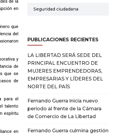
des de la
upción en
Seguridad ciudadana
dinero que
dencia del
PUBLICACIONES RECIENTES
casionaron
LA LIBERTAD SERÁ SEDE DEL
orativa y
PRINCIPAL ENCUENTRO DE
tancia de
MUJERES EMPRENDEDORAS,
los que se
EMPRESARIAS Y LÍDERES DEL
 casos de
NORTE DEL PAÍS
a para el
Fernando Guerra inicia nuevo
l talento
periodo al frente de la Cámara
n espíritu
de Comercio de La Libertad
Fernando Guerra culmina gestión
liance en