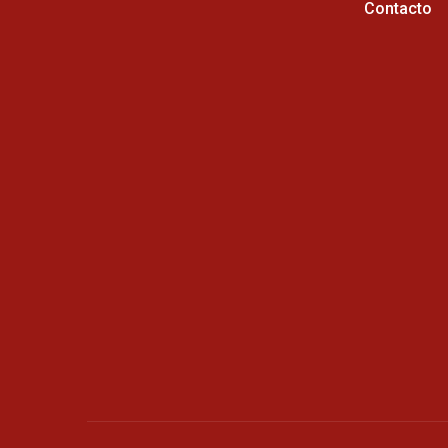
Contacto
Horario de atención :
Cel: