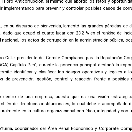
I Foro Anticorrupción, el mismo que abordó los retos y oportunida
uir implementando para prevenir y controlar posibles casos de corr
LL, en su discurso de bienvenida, lamentó las grandes pérdidas de 
o, dado que ocupó el cuarto lugar con 23.2 % en el ranking de Inci
 nacional, los actos de corrupción en la administración pública, o
elle, presidente del Comité Compliance para la Reputación Corp
CA) Capítulo Perú, durante la ponencia principal, destacó la impor
rmite identificar y clasificar los riesgos operativos y legales a 
s de prevención, gestión, control y reacción frente a posibles
o dentro de una empresa, puesto que es una visión estratégic
bién de directrices institucionales, lo cual debe ir acompañado de
ralmente en la cultura organizacional con ética, integridad y con u
turria, coordinador del Área Penal Económico y Corporate Comp