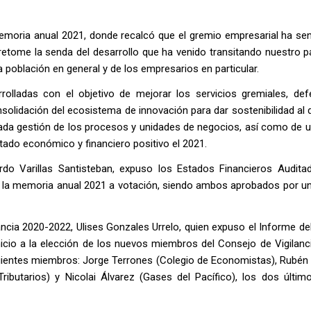
memoria anual 2021, donde recalcó que el gremio empresarial ha se
retome la senda del desarrollo que ha venido transitando nuestro p
 población en general y de los empresarios en particular.
olladas con el objetivo de mejorar los servicios gremiales, def
nsolidación del ecosistema de innovación para dar sostenibilidad al 
uada gestión de los procesos y unidades de negocios, así como de 
ltado económico y financiero positivo el 2021.
rdo Varillas Santisteban, expuso los Estados Financieros Audita
la memoria anual 2021 a votación, siendo ambos aprobados por u
lancia 2020-2022, Ulises Gonzales Urrelo, quien expuso el Informe d
nicio a la elección de los nuevos miembros del Consejo de Vigilanc
iguientes miembros: Jorge Terrones (Colegio de Economistas), Rubén
utarios) y Nicolai Álvarez (Gases del Pacífico), los dos últim