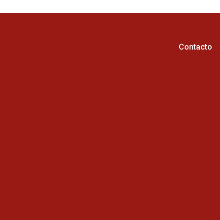
Contacto
Horario de atención :
Cel: