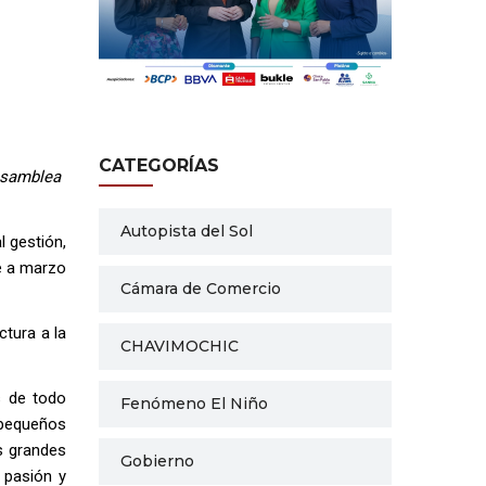
CATEGORÍAS
 Asamblea
Autopista del Sol
l gestión,
te a marzo
Cámara de Comercio
ctura a la
CHAVIMOCHIC
s de todo
Fenómeno El Niño
 pequeños
s grandes
Gobierno
 pasión y