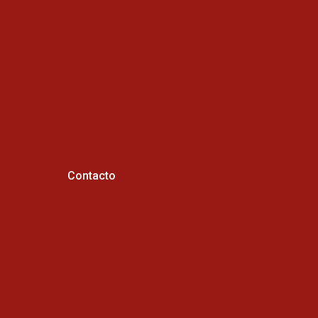
Contacto
Horario de atención :