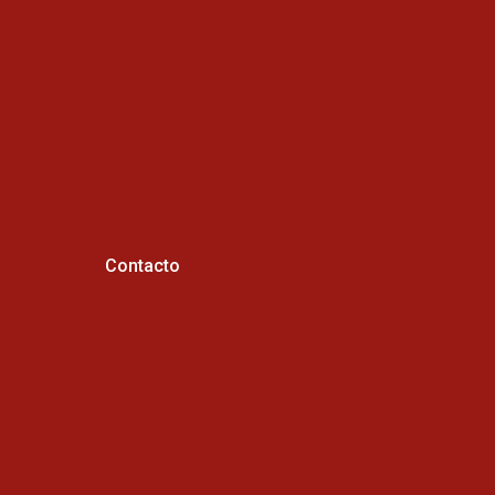
Contacto
Horario de atención :