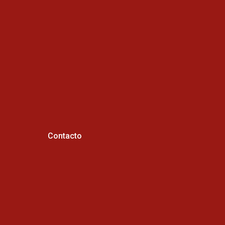
Contacto
Horario de atención :