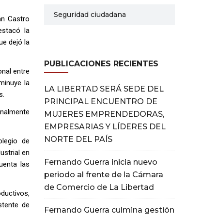
Seguridad ciudadana
an Castro
estacó la
e dejó la
PUBLICACIONES RECIENTES
onal entre
minuye la
LA LIBERTAD SERÁ SEDE DEL
s.
PRINCIPAL ENCUENTRO DE
inalmente
MUJERES EMPRENDEDORAS,
EMPRESARIAS Y LÍDERES DEL
NORTE DEL PAÍS
olegio de
ustrial en
Fernando Guerra inicia nuevo
uenta las
periodo al frente de la Cámara
de Comercio de La Libertad
ductivos,
stente de
Fernando Guerra culmina gestión