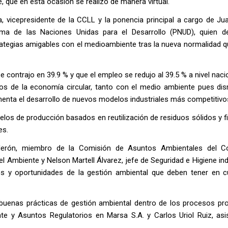
e, que en esta ocasión se realizó de manera virtual.
, vicepresidente de la CCLL y la ponencia principal a cargo de Ju
ama de las Naciones Unidas para el Desarrollo (PNUD), quien d
ategias amigables con el medioambiente tras la nueva normalidad qu
e contrajo en 39.9 % y que el empleo se redujo al 39.5 % a nivel naci
cios de la economía circular, tanto con el medio ambiente pues dis
menta el desarrollo de nuevos modelos industriales más competitivo
los de producción basados en reutilización de residuos sólidos y f
es.
alderón, miembro de la Comisión de Asuntos Ambientales del C
el Ambiente y Nelson Martell Álvarez, jefe de Seguridad e Higiene ind
íos y oportunidades de la gestión ambiental que deben tener en c
uenas prácticas de gestión ambiental dentro de los procesos pro
 y Asuntos Regulatorios en Marsa S.A. y Carlos Uriol Ruiz, asi