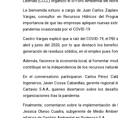
Libertad (CCLL) organizó el III Foro Ambiental del Nort
La bienvenida estuvo a cargo de Juan Carlos Zaplana
Vargas, consultor en Recursos Hídricos del Progr
importancia de que las empresas apliquen nuevas estr
pandemia ocasionada por el COVID-19.
Castro Vargas explicó que a raíz del COVID-19, el PBI s
abril y junio del 2020, por lo que destacó los benefi
generación de residuos sólidos, en el empleo pues fo
Además, favorece la economía local, al fomentar mode
contribuye en la independencia de los recursos natural
En el conversatorio participaron: Carlos Pérez C
Ingenieros; Javier Cossa Cabanillas, gerente regional d
Cartavio S.A.A., quienes disertaron sobre los desaf
organizaciones tras la pandemia.
Finalmente, comentaron sobre la implementación de b
Jessica Obeso Cuadra, subgerente de Medio Ambiente
jefatura de Gestión Ambiental en Poderosa S.A.