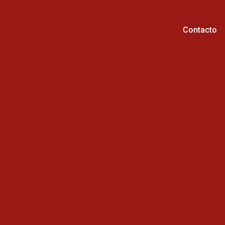
Contacto
Horario de atención :
Cel: