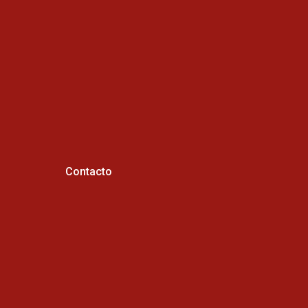
Contacto
Horario de atención :