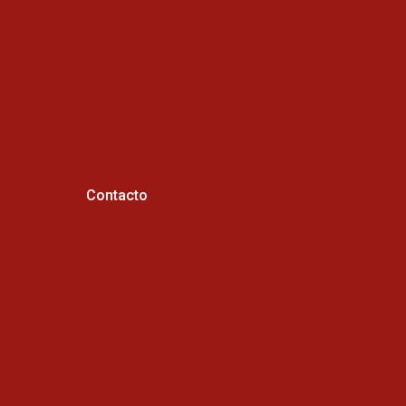
Contacto
Horario de atención :