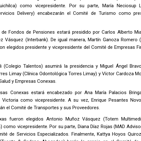
ichilca) como vicepresidente. Por su parte, María Neciosup 
Servicios Delivery) encabezarán el Comité de Turismo como pre
 de Fondos de Pensiones estará presidido por Carlos Alberto Mi
z Vásquez (Interbank). De igual manera, Martín Ganoza Romero (
n elegidos presidente y vicepresidente del Comité de Empresas Fi
i (Colegio Talentos) asumirá la presidencia y Miguel Ángel Brav
orres Limay (Clínica Odontológica Torres Limay) y Víctor Cardoza M
e Salud y Empresas Conexas.
resas Conexas estará encabezado por Ana María Palacios Brin
 Victoria como vicepresidente. A su vez, Enrique Pesantes Nov
rán el Comité de Transportes y sus Proveedores.
xas fueron elegidos Antonio Muñoz Vásquez (Totem Multimed
ons) como vicepresidente. Por su parte, Diana Díaz Rojas (MAD Advis
omité de Servicios Especializados. Finalmente, Kattya Hoyos Quiroz