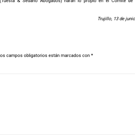
(Tuesta & Sedano Abogados) harán lo propio en el Comité de 
Trujillo, 13 de juni
os campos obligatorios están marcados con
*