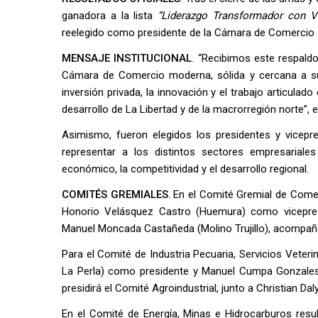
ganadora a la lista
“Liderazgo Transformador con V
reelegido como presidente de la Cámara de Comercio d
MENSAJE INSTITUCIONAL
. “Recibimos este respaldo
Cámara de Comercio moderna, sólida y cercana a s
inversión privada, la innovación y el trabajo articulado
desarrollo de La Libertad y de la macrorregión norte”, 
Asimismo, fueron elegidos los presidentes y vicepre
representar a los distintos sectores empresariale
económico, la competitividad y el desarrollo regional.
COMITÉS GREMIALES
. En el Comité Gremial de Com
Honorio Velásquez Castro (Huemura) como vicepresi
Manuel Moncada Castañeda (Molino Trujillo), acompaña
Para el Comité de Industria Pecuaria, Servicios Vet
La Perla) como presidente y Manuel Cumpa Gonzales 
presidirá el Comité Agroindustrial, junto a Christian Da
En el Comité de Energía, Minas e Hidrocarburos resu