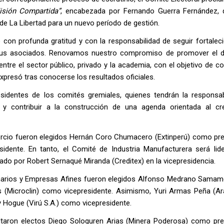
isión Compartida”
, encabezada por Fernando Guerra Fernández, 
e La Libertad para un nuevo período de gestión.
 con profunda gratitud y con la responsabilidad de seguir fortalec
us asociados. Renovamos nuestro compromiso de promover el di
 entre el sector público, privado y la academia, con el objetivo de con
expresó tras conocerse los resultados oficiales.
sidentes de los comités gremiales, quienes tendrán la responsab
s y contribuir a la construcción de una agenda orientada al cr
ercio fueron elegidos Hernán Coro Chumacero (Extinperú) como pre
dente. En tanto, el Comité de Industria Manufacturera será lid
do por Robert Sernaqué Miranda (Creditex) en la vicepresidencia.
erinarios y Empresas Afines fueron elegidos Alfonso Medrano Samam
(Microclin) como vicepresidente. Asimismo, Yuri Armas Peña (Ar
ly Hogue (Virú S.A.) como vicepresidente.
ltaron electos Diego Sologuren Arias (Minera Poderosa) como pre