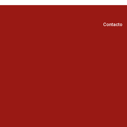
Contacto
Horario de atención :
Cel: