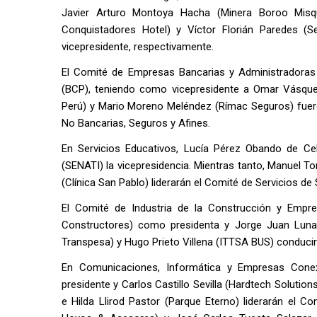
Javier Arturo Montoya Hacha (Minera Boroo Misqu
Conquistadores Hotel) y Víctor Florián Paredes (
vicepresidente, respectivamente.
El Comité de Empresas Bancarias y Administradoras
(BCP), teniendo como vicepresidente a Omar Vásque
Perú) y Mario Moreno Meléndez (Rímac Seguros) fuero
No Bancarias, Seguros y Afines.
En Servicios Educativos, Lucía Pérez Obando de Cel
(SENATI) la vicepresidencia. Mientras tanto, Manuel T
(Clínica San Pablo) liderarán el Comité de Servicios d
El Comité de Industria de la Construcción y Emp
Constructores) como presidenta y Jorge Juan Luna
Transpesa) y Hugo Prieto Villena (ITTSA BUS) conduci
En Comunicaciones, Informática y Empresas Cone
presidente y Carlos Castillo Sevilla (Hardtech Soluti
e Hilda Llirod Pastor (Parque Eterno) liderarán el C