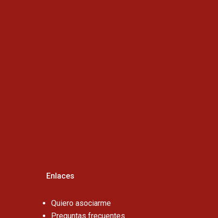
Horario de atención :
Cel:
Enlaces
Quiero asociarme
Preguntas frecuentes