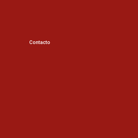
Contacto
Horario de atención :
Cel: