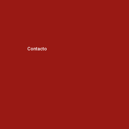
Contacto
Horario de atención :
Cel: