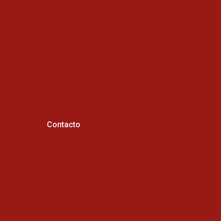
Contacto
Horario de atención :