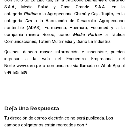
Comercio de La Libertad; en la categoría
Diamante
a Cartavio
S.A.A., Medic Salud y Casa Grande S.A.A.; en la
categoría
Platino
a la Agropecuaria Chimú y Caja Trujillo; en la
categoría
Oro
a la Asociación de Desarrollo Agropecuario
sostenible (ADAS), Formavena, Huemura, Escamed y a la
compañía minera Boroo, como
Media Partner
a Táctica
Comunicaciones, Totem Multimedia y Diario La Industria.
Quienes deseen mayor información e inscribirse, pueden
ingresar a la web del Encuentro Empresarial del
Norte
www.een.pe
o comunicarse vía llamada o WhatsApp al
949 535 539.
Deja Una Respuesta
Tu dirección de correo electrónico no será publicada.
Los
campos obligatorios están marcados con
*