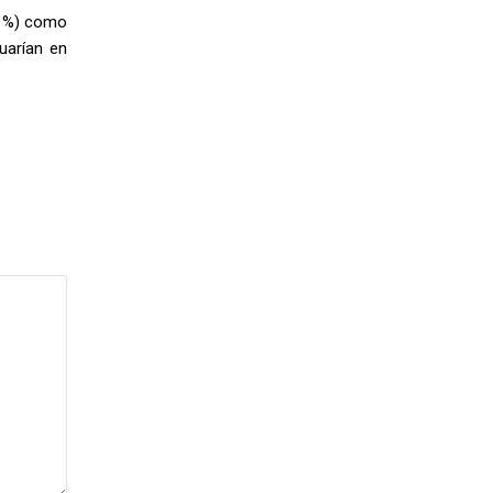
(8 %) como
uarían en