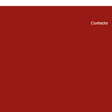
Contacto
Horario de atención :
Cel: