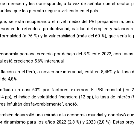
que merecen y les corresponde, a la vez de señalar que el sector p
jurídica que les permita seguir invirtiendo en el país.
ue, se está recuperando el nivel medio del PBI prepandemia, per
esos en lo referido a productividad, calidad del empleo y salarios 
ormalidad (a 76 %) y la vulnerabilidad (más del 60 %), que sería la
 economía peruana crecería por debajo del 3 % este 2022, con tasa
l está creciendo 5,6% interanual.
nflación en el Perú, a noviembre interanual, está en 8,45% y la tasa d
 de 4,8%.
fluida en casi 60% por factores externos. El PBI mundial (en 
pp), el índice de volatilidad financiera (12 pp), la tasa de interés (5
ores influirán desfavorablemente”, anotó.
también desarrolló una mirada a la economía mundial y concluyó qu
or dinamismo para los años 2022 (2,8 %) y 2023 (2,0 %). Estas pro