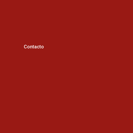
Contacto
Horario de atención :
Cel: