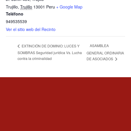
Trujillo
,
Trujillo
13001
Peru
+ Google Map
Teléfono
949535539
Ver el sitio web del Recinto
ASAMBLEA
EXTINCIÓN DE DOMINIO: LUCES Y
SOMBRAS Seguridad jurídica Vs. Lucha
GENERAL ORDINARIA
contra la criminalidad
DE ASOCIADOS