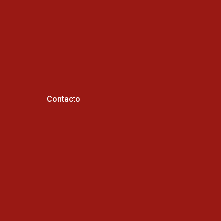
Contacto
Horario de atención :