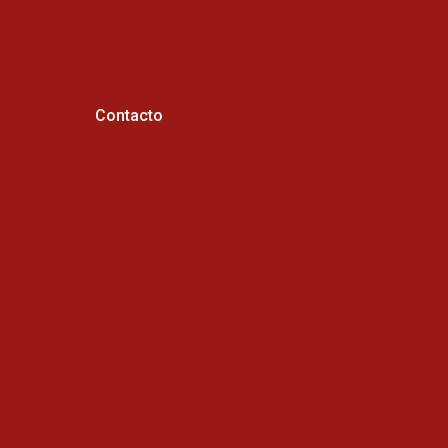
Contacto
Horario de atención :
Cel: