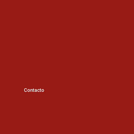
Contacto
Horario de atención :