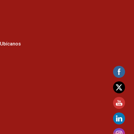
Ubícanos